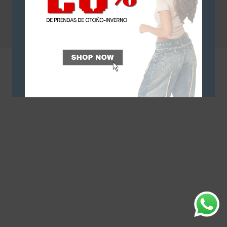
Creado por
EthosDM