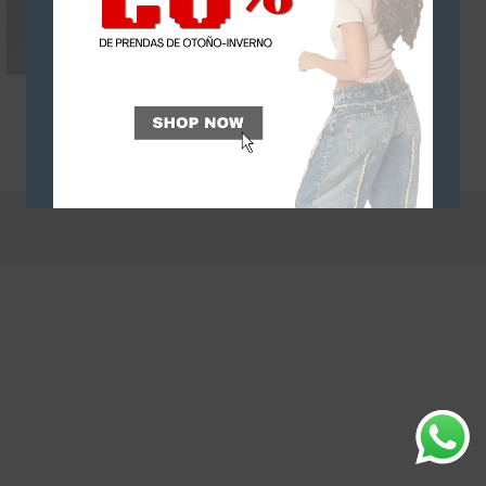
Cailin B
$
26.000
$
19.900