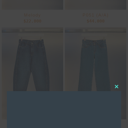
Melody
P051 (A/A)
$
22.000
$
44.000
Clos
this
modu
Alexa
Amber D