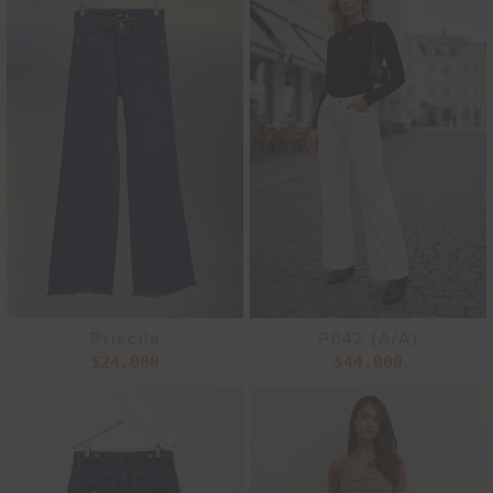
Priscila
P042 (A/A)
$
24.000
$
44.000