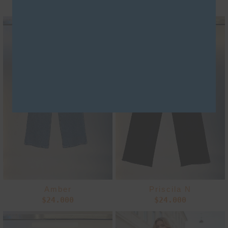
$
27.000
$
24.000
Amber
Priscila N
$
24.000
$
24.000