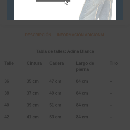
Categorías
Polleras - Minis
,
SALE
DESCRIPCIÓN
INFORMACIÓN ADICIONAL
Tabla de talles: Adina Blanca
Talle
Cintura
Cadera
Largo de
Tiro
pierna
36
35 cm
47 cm
84 cm
–
38
37 cm
49 cm
84 cm
–
40
39 cm
51 cm
84 cm
–
42
41 cm
53 cm
84 cm
–