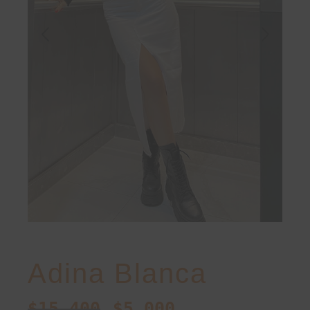
Adina Blanca
$
15.400
$
5.000