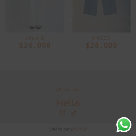
Adela B
AMBER
$
24.000
$
24.000
@hellaoficial
Creado por
EthosDM