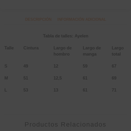
DESCRIPCIÓN
INFORMACIÓN ADICIONAL
Tabla de talles: Ayelen
Talle
Cintura
Largo de
Largo de
Largo
hombro
manga
total
S
49
12
59
67
M
51
12,5
61
69
L
53
13
61
71
Productos Relacionados