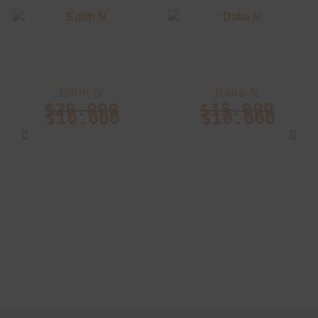
Edith N
Dalia N
$
20.000
$
15.000
$
10.000
$
10.000