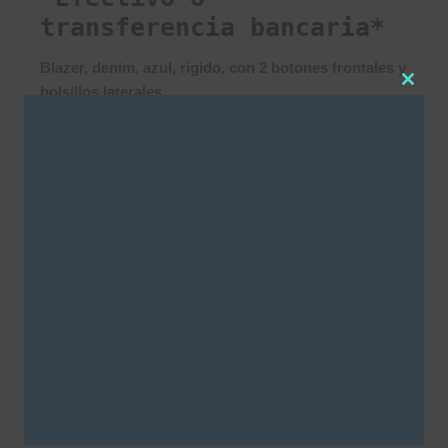
transferencia bancaria*
Blazer, denim, azul, rígido, con 2 botones frontales y
bolsillos laterales.
Clos
this
Medidas de la modelo: Busto:90 Altura: 1,67 Talle: S
modu
Talle
S
M
L
AGREGAR AL CARRITO
SKU:
3296
Categorías
Camperas
,
SALE