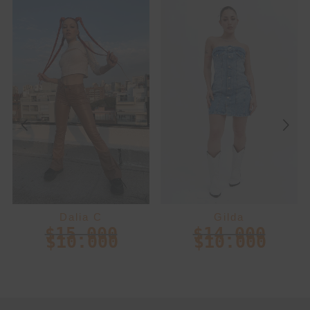
Dalia C
Gilda
$
15.000
$
14.000
$
10.000
$
10.000