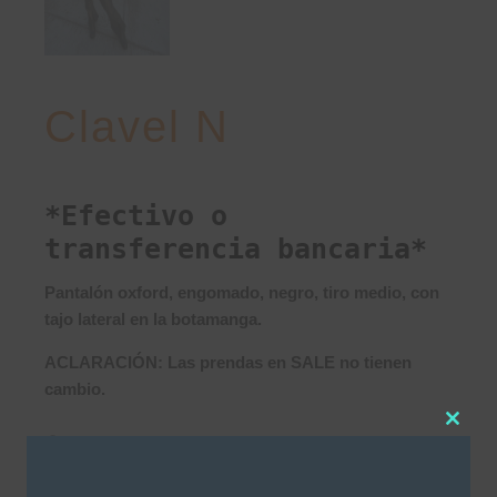
Clavel N
*Efectivo o
transferencia bancaria*
Pantalón oxford, engomado, negro, tiro medio, con
tajo lateral en la botamanga.
ACLARACIÓN: Las prendas en SALE no tienen
cambio.
Clos
Este producto no está disponible porque no hay
this
stock.
modu