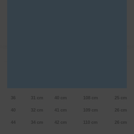
SKU:
1998
Categoría
SALE
DESCRIPCIÓN
INFORMACIÓN ADICIONAL
Tabla de talles – Clavel N
Talle
Cintura
Cadera
Largo pierna
Tiro
36
31 cm
40 cm
108 cm
25 cm
40
32 cm
41 cm
109 cm
26 cm
44
34 cm
42 cm
110 cm
26 cm