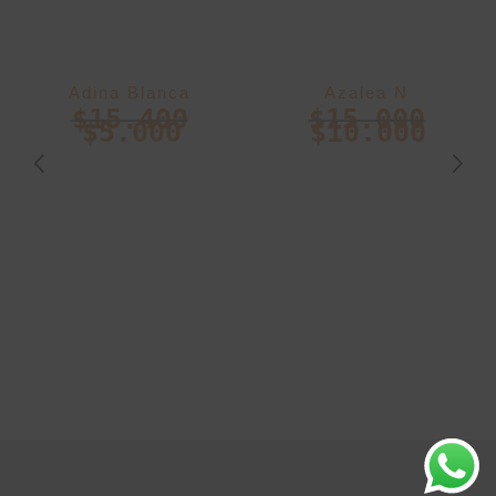
Adina Blanca
Azalea N
$
15.400
$
15.000
$
5.000
$
10.000