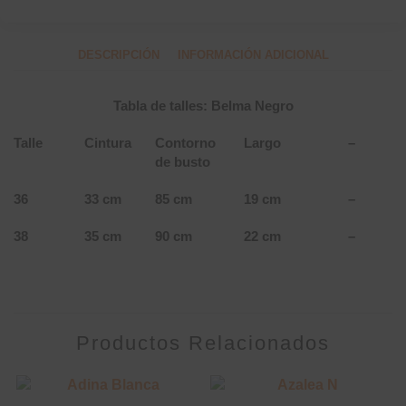
DESCRIPCIÓN
INFORMACIÓN ADICIONAL
Tabla de talles: Belma Negro
Talle
Cintura
Contorno
Largo
–
de busto
36
33 cm
85 cm
19 cm
–
38
35 cm
90 cm
22 cm
–
Productos Relacionados