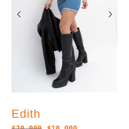
Edith
$
20.000
$
10.000