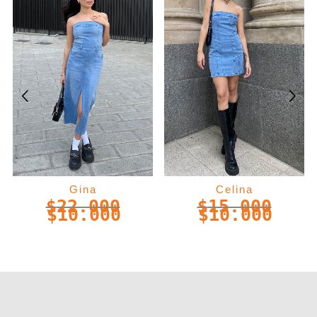
Gina
Celina
$
22.000
$
15.000
$
10.000
$
10.000