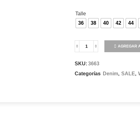
Talle
36
38
40
42
44
AGREGAR A
SKU:
3663
Categorías
Denim
,
SALE
,