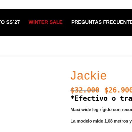
EXCLUSIVO MAYORISTA | MÍNIMO $150.000
O SS´27
WINTER SALE
PREGUNTAS FRECUENT
Jackie
$
32.000
$
26.90
*Efectivo o tr
Maxi wide leg rígido con recor
La modelo mide 1,68 metros y 