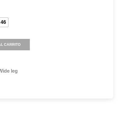
46
L CARRITO
Wide leg