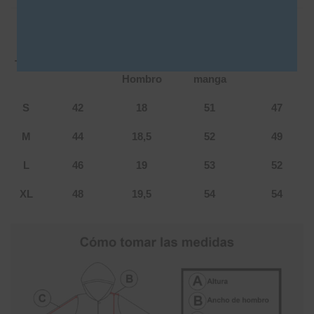
Tabla de talles: Leia
Talle
Largo
Anch.
Larg.
Cintura
Hombro
manga
S
42
18
51
47
M
44
18,5
52
49
L
46
19
53
52
XL
48
19,5
54
54