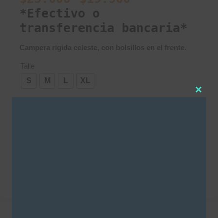
*Efectivo o
transferencia bancaria*
Campera rigida celeste, con bolsillos en el frente
.
Talle
S
M
L
XL
Clos
this
AGREGAR AL CARRITO
modu
SKU:
3683
Categorías
Camperas
,
SALE
DESCRIPCIÓN
INFORMACIÓN ADICIONAL