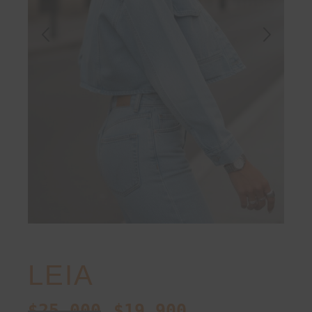
LEIA
$
25.000
$
19.900