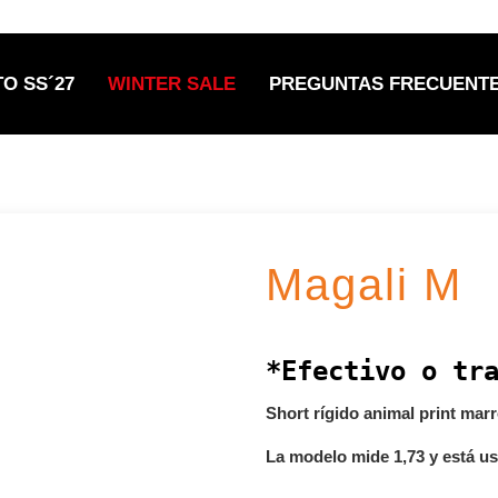
EXCLUSIVO MAYORISTA | MÍNIMO $150.000
O SS´27
WINTER SALE
PREGUNTAS FRECUENT
Magali M
*Efectivo o tr
Short rígido animal print marr
La modelo mide 1,73 y está us