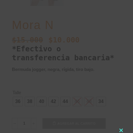
Mora N
$
15.000
$
10.000
*Efectivo o
transferencia bancaria*
Bermuda jogger, negra, rígida, tiro bajo.
Talle
36
38
40
42
44
46
48
34
AGREGAR AL CARRITO