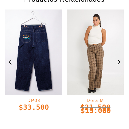
DP03
Dora M
$
33.500
$
21.500
$
15.000