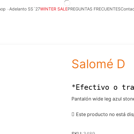
hop
Adelanto SS´27
WINTER SALE
PREGUNTAS FRECUENTES
Contac
Salomé D
*Efectivo o tr
Pantalón wide leg azul stone
Este producto no está dis
SKU:
3489