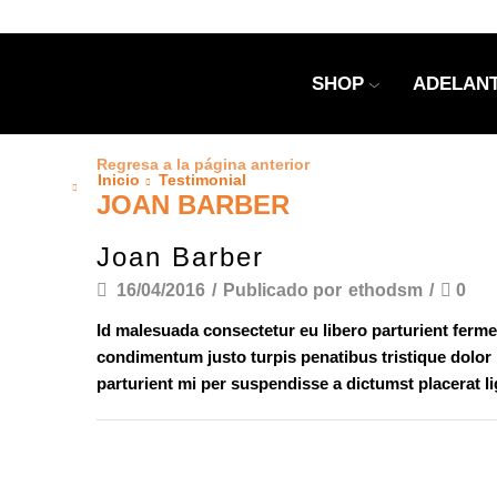
SHOP
ADELANT
Regresa a la página anterior
Inicio
Testimonial
JOAN BARBER
Joan Barber
16/04/2016
/
Publicado por
ethodsm
/
0
Id malesuada consectetur eu libero parturient ferme
condimentum justo turpis penatibus tristique dolor 
parturient mi per suspendisse a dictumst placerat l