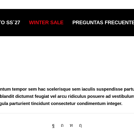
EXCLUSIVO MAYORISTA | MÍNIMO $150.000
O SS´27
WINTER SALE
PREGUNTAS FRECUENT
ntum tempor sem hac scelerisque sem iaculis suspendisse parturi
blandit dictumst feugiat vel arcu ridiculus posuere ad vestibulum
igula parturient tincidunt consectetur condimentum integer.