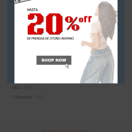
*Efectivo o
transferencia bancaria*
Short rigido verde con pinza y botamanga.
ACLARACIÓN: Las prendas en SALE no tienen
cambio.
Este producto no está disponible porque no hay
stock.
SKU:
1996
Categoría
SALE
INFORMACIÓN ADICIONAL