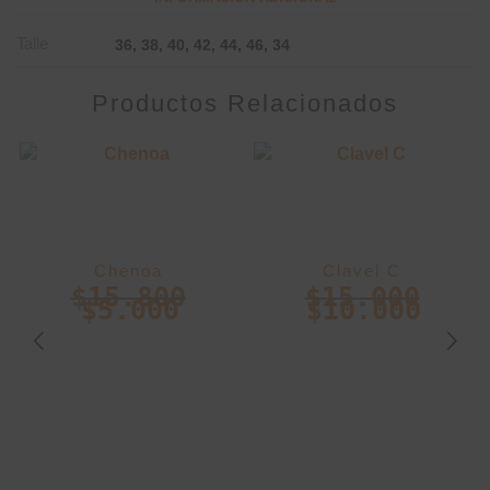
Talle
36, 38, 40, 42, 44, 46, 34
Productos Relacionados
Chenoa
Clavel C
$
15.800
$
15.000
$
5.000
$
10.000