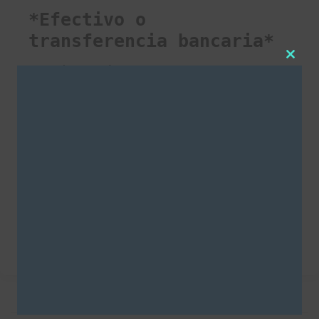
*Efectivo o
transferencia bancaria*
Clos
Pantalón mom rígido con roturas.
this
modu
La modelo mide 1,70 y está usando talle 38.
Este producto no está disponible porque no hay
stock.
SKU:
3077
Categorías
Denim
,
Mom
DESCRIPCIÓN
INFORMACIÓN ADICIONAL