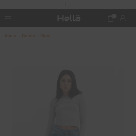
0
Inicio
Denim
Mom