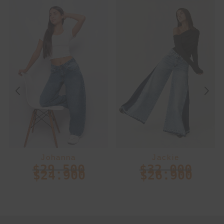
Johanna
Jackie
$
29.500
$
32.000
$
24.900
$
26.900