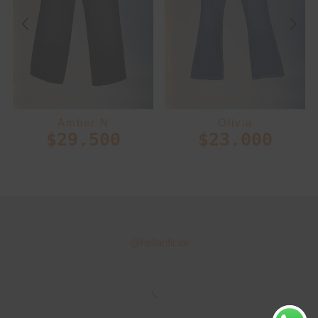
Amber N
Olivia
$
29.500
$
23.000
@hellaoficial