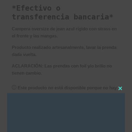
*Efectivo o
transferencia bancaria*
Campera oversize de jean azul rígido con strass en
el frente y las mangas.
Producto realizado artesanalmente, lavar la prenda
dada vuelta.
ACLARACIÓN: Las prendas con foil y/o brillo no
tienen cambio.
Este producto no está disponible porque no hay
Clos
stock.
this
modu
SKU:
3510
Categorías
Camperas
,
NEW IN
,
Strass