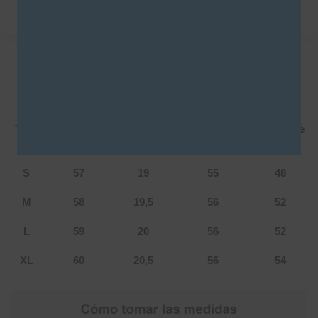
DESCRIPCIÓN
INFORMACIÓN ADICIONAL
Tabla de talles: C004
Talle
Largo
Ancho de
Largo de
Ancho de
total
hombro
manga
cintura
S
57
19
55
48
M
58
19,5
56
52
L
59
20
56
52
XL
60
20,5
56
54