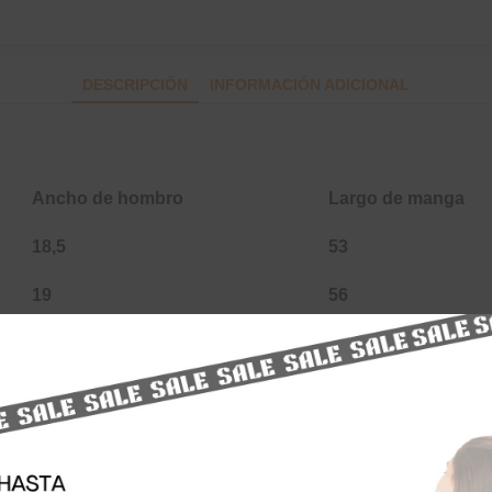
DESCRIPCIÓN
INFORMACIÓN ADICIONAL
Ancho de hombro
Largo de manga
18,5
53
19
56
19,5
57
20
57