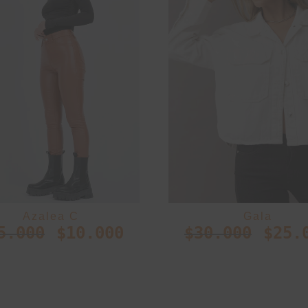
Azalea C
Gala
5.000
$
10.000
$
30.000
$
25.