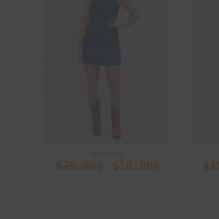
Benilda
$
20.000
$
10.000
$
1