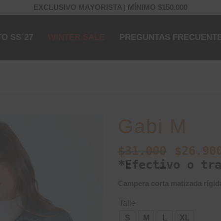
EXCLUSIVO MAYORISTA | MÍNIMO $150.000
O SS´27
WINTER SALE
PREGUNTAS FRECUENT
Gabi M
$
31.000
$
26.90
*Efectivo o tr
Campera corta matizada rígida
Talle
S
M
L
XL