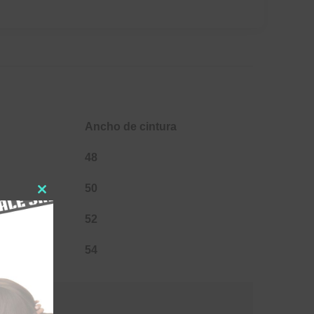
Ancho de cintura
48
50
Close
this
52
module
54