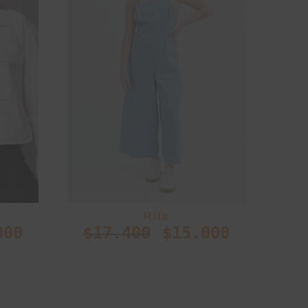
Rita
000
$
17.400
$
15.000
$