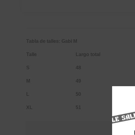
Tabla de talles: Gabi M
Talle
Largo total
S
48
M
49
L
50
XL
51