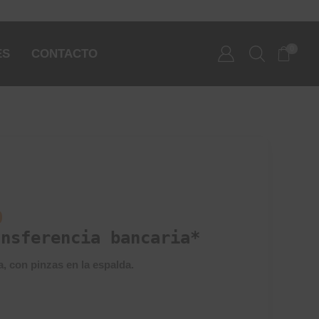
0
ES
CONTACTO
0
ansferencia bancaria*
, con pinzas en la espalda.