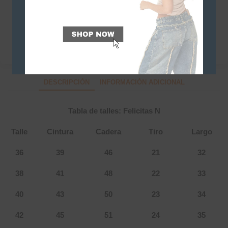
SKU:
3657
Categorías
NEW IN
,
Shorts
DESCRIPCIÓN
INFORMACIÓN ADICIONAL
Tabla de talles: Felicitas N
Talle
Cintura
Cadera
Tiro
Largo
36
39
46
21
32
38
41
48
22
33
40
43
50
23
34
42
45
51
24
35