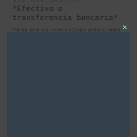
*Efectivo o
transferencia bancaria*
Pollera larga con recortes y 2 tajos adelante, rígida
Clos
suavizada.
this
modu
Talle
36
38
40
42
AGREGAR AL CARRITO
SKU:
3672
Categorías
Polleras - Minis
,
SALE