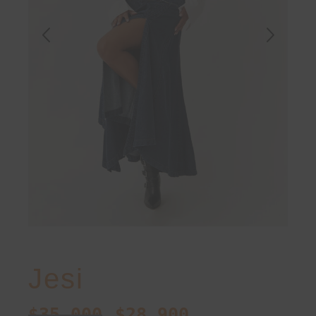
Jesi
$
35.000
$
28.900