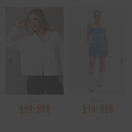
Gala
Gilda
$
30.000
$
14.000
$
25.000
$
10.000