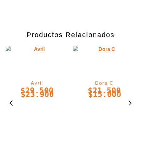
Productos Relacionados
Avril
Dora C
$
29.500
$
21.500
$
23.900
$
15.000