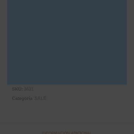
*Efectivo o
transferencia bancaria*
Oxford blanco.
ACLARACIÓN: Las prendas en color blanco, crudo,
natural, beige no tienen cambio.
Este producto no está disponible porque no hay
stock.
SKU:
3631
Categoría
SALE
INFORMACIÓN ADICIONAL