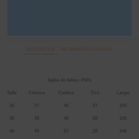
SKU:
3453
Categorías
NEW IN
,
Strass
,
Wide leg
DESCRIPCIÓN
INFORMACIÓN ADICIONAL
Tabla de talles: P001
Talle
Cintura
Cadera
Tiro
Largo
36
37
48
27
104
38
38
49
28
105
40
39
51
29
106