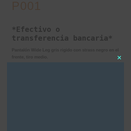
P001
*Efectivo o
transferencia bancaria*
Pantalón Wide Leg gris rigido con strass negro en el
frente, tiro medio.
Clos
Producto realizado artesanalmente, lavar la prenda
this
modu
dada vuelta.
ACLARACIÓN: Las prendas con foil y/o brillo no
tienen cambio.
Este producto no está disponible porque no hay
stock.