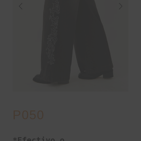
P050
*Efectivo o