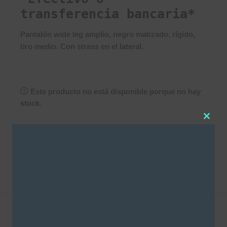
transferencia bancaria*
Pantalón wide leg amplio, negro matizado, rígido,
tiro medio. Con strass en el lateral.
Este producto no está disponible porque no hay
stock.
Clos
this
SKU:
3705
modu
Categorías
Denim
,
NEW IN
,
Strass
,
Wide leg
DESCRIPCIÓN
INFORMACIÓN ADICIONAL