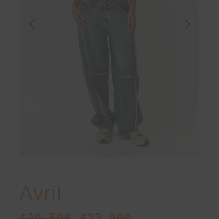
Avril
$
29.500
$
23.900