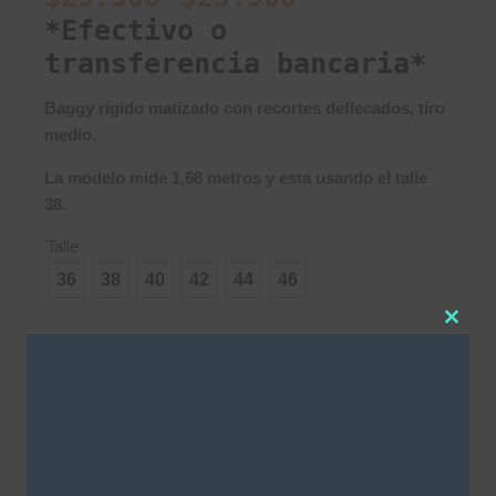
*Efectivo o
transferencia bancaria*
Baggy rígido matizado con recortes deflecados, tiro
medio.
La modelo mide 1,68 metros y esta usando el talle
38.
Talle
36
38
40
42
44
46
Clos
this
AGREGAR AL CARRITO
modu
SKU:
3665
Categorías
Baggy
,
Denim
,
SALE