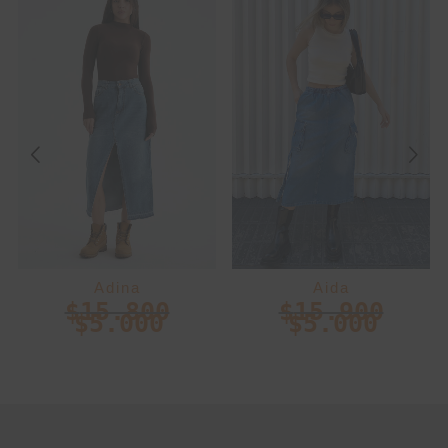
Adina
Aida
$
15.800
$
15.900
$
5.000
$
5.000