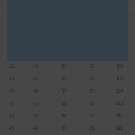
DESCRIPCIÓN
INFORMACIÓN ADICIONAL
Tabla de talles: Avril
Talle
Cintura
Cadera
Tiro
Largo
36
40
54
27
108
38
42
57
28
109
40
44
59
29
109
42
46
61
30
110
44
47
62
30
111
46
49
63
31
111