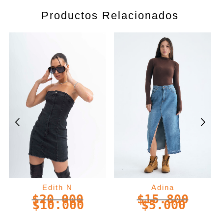
Productos Relacionados
Edith N
Adina
$
20.000
$
15.800
$
10.000
$
5.000