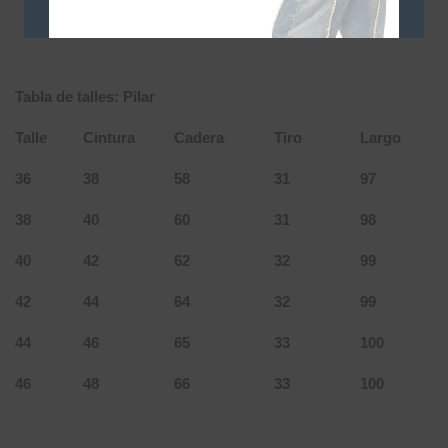
Tabla de talles: Pilar
Talle
Cintura
Cadera
Tiro
Largo
36
38
58
31
97
38
40
60
31
98
40
42
62
32
99
42
44
64
32
99
44
46
65
33
100
46
48
66
33
100