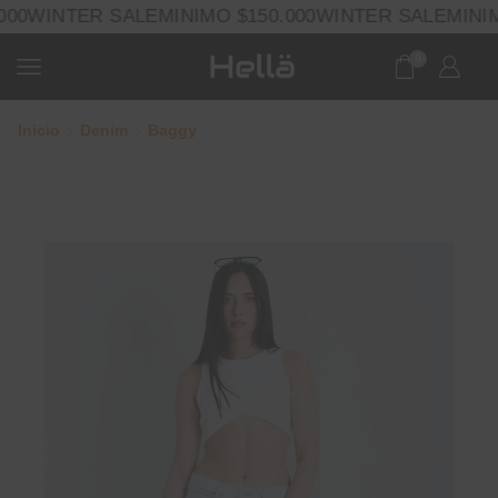
00
WINTER SALE
MINIMO $150.000
WINTER SALE
MINIM
0
Inicio
Denim
Baggy