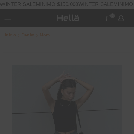
WINTER SALE
MINIMO $150.000
WINTER SALE
MINIMO $
0
Inicio
Denim
Mom