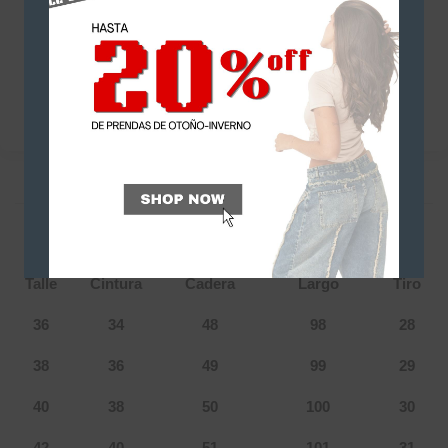
SKU:
3227
Categorías
Denim
,
Mom
,
NEW IN
,
Strass
DESCRIPCIÓN
INFORMACIÓN ADICIONAL
Tabla de talles: S005
Talle
Cintura
Cadera
Largo
Tiro
36
34
48
98
28
38
36
49
99
29
40
38
50
100
30