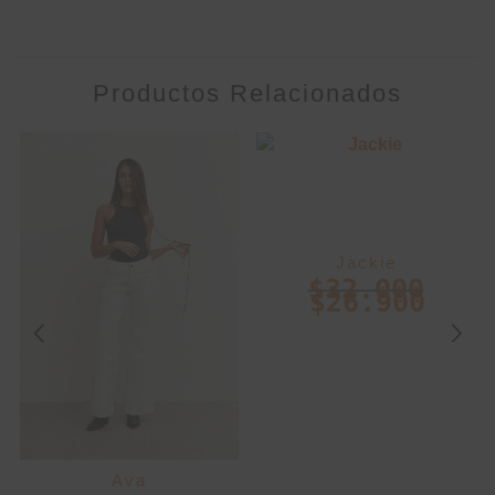
Productos Relacionados
Jackie
$
32.000
$
26.900
Ava