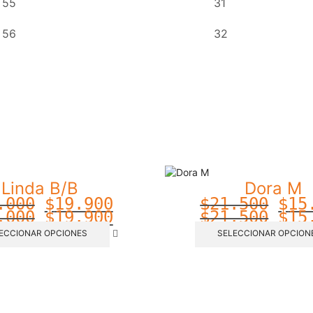
55
31
56
32
Linda B/B
Dora M
.000
$
19.900
$
21.500
$
15
.000
$
19.900
$
21.500
$
15
ECCIONAR OPCIONES
SELECCIONAR OPCION