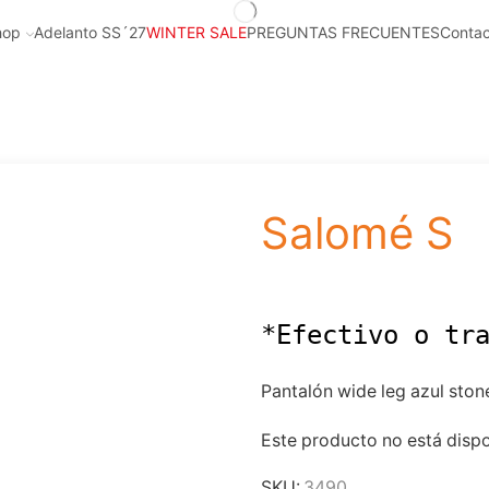
hop
Adelanto SS´27
WINTER SALE
PREGUNTAS FRECUENTES
Contac
Salomé S
*Efectivo o tr
Pantalón wide leg azul stone
Este producto no está dispo
SKU:
3490