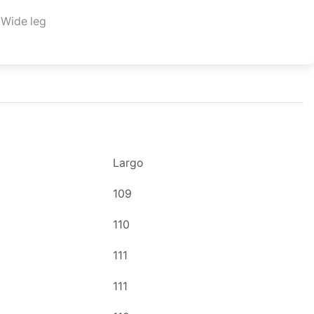
,
Wide leg
Largo
109
110
111
111