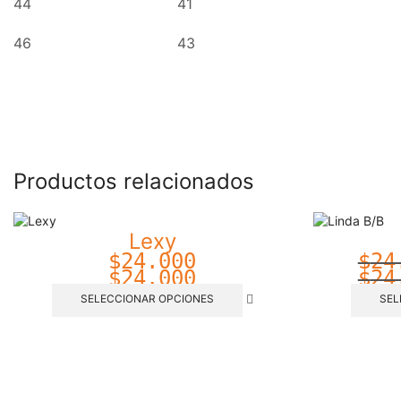
44
41
46
43
Productos relacionados
Lexy
$
24.000
$
24
$
24.000
$
24
SELECCIONAR OPCIONES
SEL