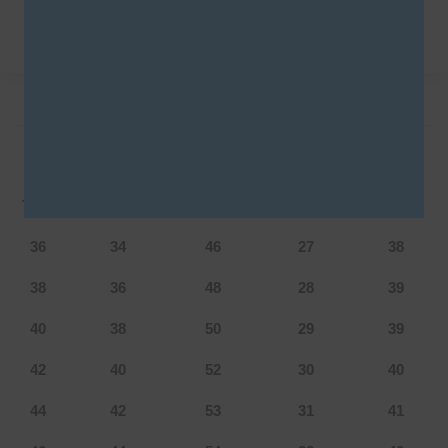
DESCRIPCIÓN
INFORMACIÓN ADICIONAL
Tabla de talles: T003
Talle
Cintura
Cadera
Tiro
Largo
36
34
46
27
38
38
36
48
28
39
40
38
50
29
39
42
40
52
30
40
44
42
53
31
41