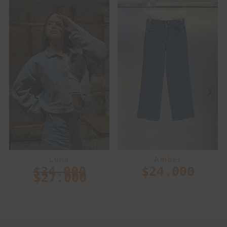
Luna
Amber
$
34.000
$
24.000
$
27.000