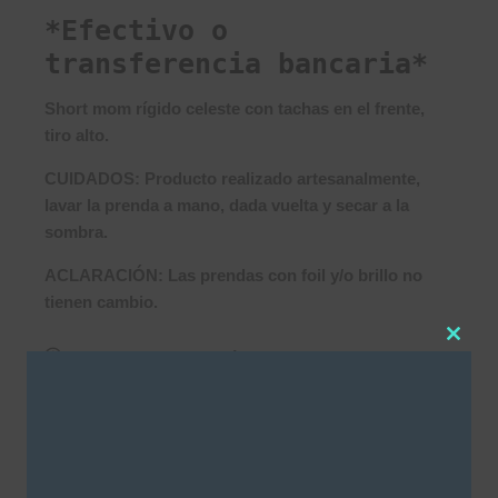
*Efectivo o
transferencia bancaria*
Short mom rígido celeste con tachas en el frente,
tiro alto.
CUIDADOS: Producto realizado artesanalmente,
lavar la prenda a mano, dada vuelta y secar a la
sombra.
ACLARACIÓN: Las prendas con foil y/o brillo no
tienen cambio.
Clos
Este producto no está disponible porque no hay
this
stock.
modu
SKU:
3596
Categorías
NEW IN
,
Shorts