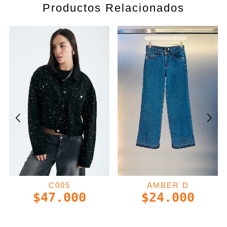
Productos Relacionados
C005
AMBER D
$
47.000
$
24.000