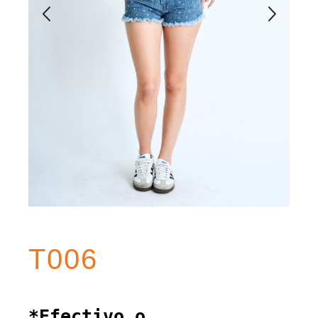
T006
*Efectivo o