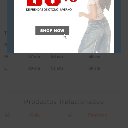
DESCRIPCIÓN
INFORMACIÓN ADICIONAL
Tabla de talles: CHALECO TALIA
TALLE
ANCHO
LARGO
SISA
S
84 cm
55 cm
56 cm
M
87 cm
56 cm
58 cm
L
90 cm
57 cm
60 cm
Productos Relacionados