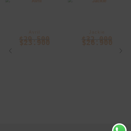
Avril
Jackie
$
29.500
$
32.000
$
23.900
$
26.900