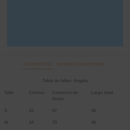
stock.
SKU:
3154
Categorías
SALE
,
Tops
DESCRIPCIÓN
INFORMACIÓN ADICIONAL
Tabla de talles: Angela
Talle
Cintura
Contorno de
Largo total
busto
S
33
67
45
M
34
70
46