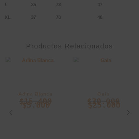
L
35
73
47
XL
37
78
48
Productos Relacionados
Adina Blanca
Gala
$
15.400
$
30.000
$
5.000
$
25.000