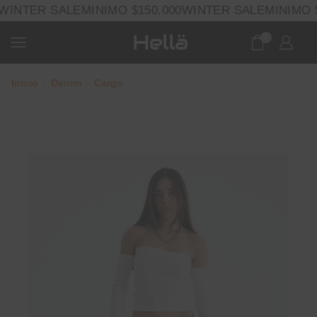
INTER SALE
MINIMO $150.000
WINTER SALE
MINIMO $1
0
Inicio
Denim
Cargo