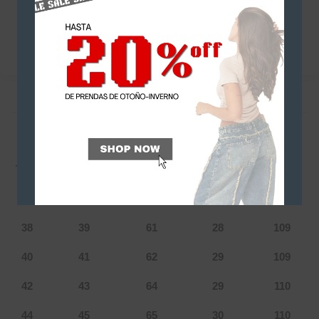
Categorías
Baggy
,
Cargo
,
Denim
,
NEW IN
DESCRIPCIÓN
INFORMACIÓN ADICIONAL
Tabla de talles: Josefina
Talle
Cintura
Cadera
Tiro
Largo
36
37
60
27
108
38
39
61
28
109
40
41
62
29
109
42
43
64
29
110
44
45
65
30
110