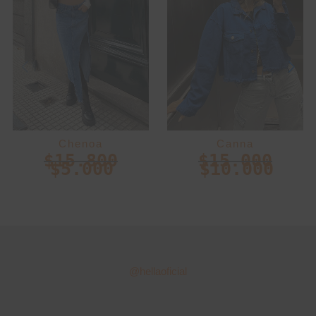
Chenoa
Canna
$
15.800
$
15.000
$
5.000
$
10.000
@hellaoficial