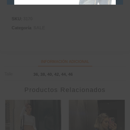
stock.
SKU:
3170
Categoría
SALE
INFORMACIÓN ADICIONAL
Talle
36, 38, 40, 42, 44, 46
Productos Relacionados