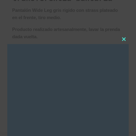
Pantalón Wide Leg gris rigido con strass plateado
en el frente, tiro medio.
Producto realizado artesanalmente, lavar la prenda
dada vuelta.
Clos
ACLARACIÓN: Las prendas con foil y/o brillo no
this
tienen cambio.
modu
Este producto no está disponible porque no hay
stock.
SKU:
3454
Categorías
NEW IN
,
Strass
,
Wide leg