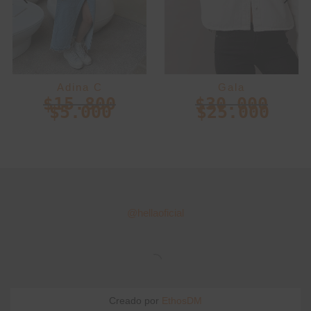
Adina C
Gala
$
15.800
$
30.000
$
5.000
$
25.000
@hellaoficial
Creado por
EthosDM