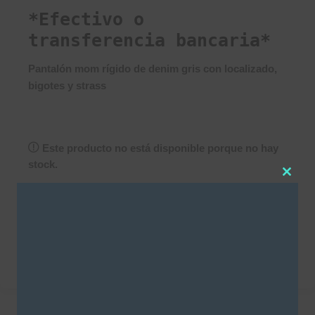
*Efectivo o
transferencia bancaria*
Pantalón mom rígido de denim gris con localizado,
bigotes y strass
Este producto no está disponible porque no hay
stock.
Clos
this
SKU:
3243
modu
Categorías
Denim
,
Mom
,
NEW IN
,
Strass
DESCRIPCIÓN
INFORMACIÓN ADICIONAL