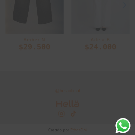
Amber N
Adela B
$
29.500
$
24.000
@hellaoficial
Creado por
EthosDM